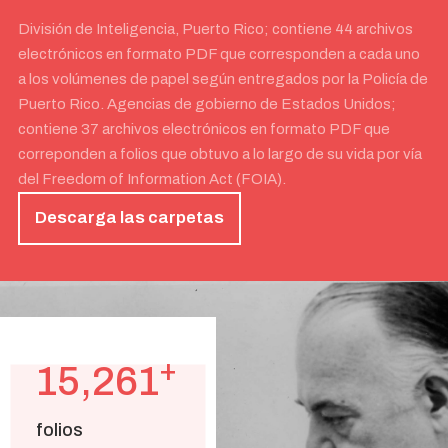
División de Inteligencia, Puerto Rico; contiene 44 archivos
electrónicos en formato PDF que corresponden a cada uno
a los volúmenes de papel según entregados por la Policía de
Puerto Rico. Agencias de gobierno de Estados Unidos;
contiene 37 archivos electrónicos en formato PDF que
correponden a folios que obtuvo a lo largo de su vida por vía
del Freedom of Information Act (FOIA).
Descarga las carpetas
+
15,261
folios