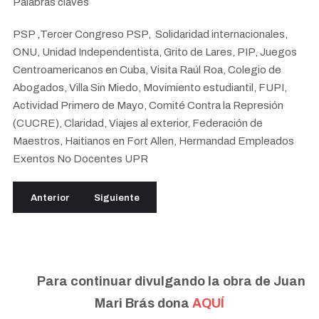
Palabras claves
PSP ,Tercer Congreso PSP, Solidaridad internacionales,
ONU, Unidad Independentista, Grito de Lares, PIP, Juegos
Centroamericanos en Cuba, Visita Raúl Roa, Colegio de
Abogados, Villa Sin Miedo, Movimiento estudiantil, FUPI,
Actividad Primero de Mayo, Comité Contra la Represión
(CUCRE), Claridad, Viajes al exterior, Federación de
Maestros, Haitianos en Fort Allen, Hermandad Empleados
Exentos No Docentes UPR
Artículo anterior: Vol. 42 • abril-diciembre 1985
Artículo siguiente: Vol. 39 • diciembre 1980-sep
Anterior
Siguiente
Para continuar divulgando la obra de Juan
Mari Brás dona
AQUÍ