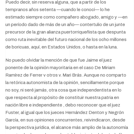
Puedo decir, sin reserva alguna, que a partir de los
tempranos años setenta —cuando le conocí— lo he
estimado siempre como compañero abogado, amigo y —en
un período dado de más de un año— contertulio de un junte
precursor de la gran alianza puertorriqueñista que despunta
como ruta inevitable del futuro nacional de los ocho millones
de boricuas, aquí, en Estados Unidos, o hasta en la luna.
No puedo olvidar la mención de que fue Jaime el juez
ponente de la opinión mayoritaria en el caso De Miriam
Ramírez de Ferrer v otros v. Mari Brás. Aunque no comparto
la retórica autonomista de la opinión, sencillamente porque
no soy, ni seré jamás, otra cosa que independentista en lo
que respecta al propósito de constituir nuestra patria en
nación libre e independiente , debo reconocer que el juez
Fuster, al igual que los jueces Hernández Denton y Negrón
García, en sus opiniones concurrentes, reivindicaron, desde
la perspectiva jurídica, el alcance más amplio de la autonomía